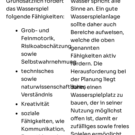
Grundsätzlich fördert
Wasser spricht alle
das Wasserspiel
Sinne an. Ein gute
folgende Fähigkeiten:
Wasserspielanlage
sollte daher auch
Grob- und
Bereiche aufweisen,
Feinmotorik,
welche die oben
Risikoabschätzung
genannten
sowie
Fähigkeiten aktiv
Selbstwahrnehmung
fördern. Die
technisches
Herausforderung bei
sowie
der Planung liegt
naturwissenschaftliches
darin, einen
Verständnis
Wasserspielplatz zu
bauen, der in seiner
Kreativität
Nutzung möglichst
soziale
offen ist, damit er
Fähigkeiten, wie
zufälliges sowie freies
Kommunikation,
Spielen ermöglicht.